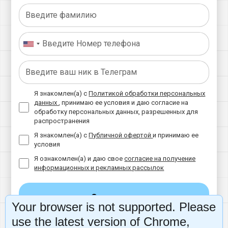
Я знакомлен(а) с
Политикой обработки персональных
данных
, принимаю ее условия и даю согласие на
обработку персональных данных, разрешенных для
распространения
Я знакомлен(а) с
Публичной офертой
и принимаю ее
условия
Я ознакомлен(а) и даю свое
согласие на получение
информационных и рекламных рассылок
Оплатить
Your browser is not supported. Please
use the latest version of Chrome,
ПРИМЕНИТЬ ПРОМОКОД